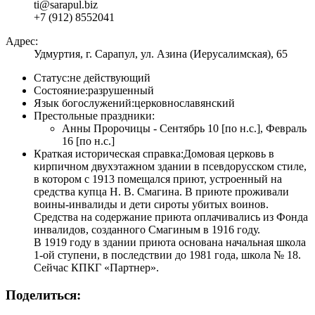
ti@sarapul.biz
+7 (912) 8552041
Адрес:
Удмуртия, г. Сарапул, ул. Азина (Иерусалимская), 65
Статус:
не действующий
Состояние:
разрушенный
Язык богослужений:
церковнославянский
Престольные праздники:
Анны Пророчицы - Сентябрь 10 [по н.с.], Февраль
16 [по н.с.]
Краткая историческая справка:
Домовая церковь в
кирпичном двухэтажном здании в псевдорусском стиле,
в котором с 1913 помещался приют, устроенный на
средства купца Н. В. Смагина. В приюте проживали
воины-инвалиды и дети сироты убитых воинов.
Средства на содержание приюта оплачивались из Фонда
инвалидов, созданного Смагиным в 1916 году.
В 1919 году в здании приюта основана начальная школа
1-ой ступени, в последствии до 1981 года, школа № 18.
Сейчас КПКГ «Партнер».
Поделиться: