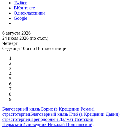
Twitter
ВКонтакте
Одноклассники
Google
6 августа 2026
24 июля 2026 (по ст.ст.)
Четверг
Седмица 10-я по Пятидесятнице
Благоверный князь Борис (в Крещении Роман),
страстотерпец
Благоверный князь Глеб (в Крещении Давид),
страстотерпец
Преподобный Далмат Исетский,
Пермский
Исповедник Николай Понгильский,