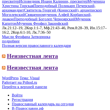
пресвитер
Исповедник Иоанн Калинин, пресвитер
Мученица
Христина Тирская
Преподобный Поликарп Печерский,
архимандрит
Святитель Георгий (Конисский), архиепископ
Могилевский
Священномученик Алфей Корбанский,
диакон
Преподобный Боголеп Черноярский
Мученик
Капитон
Мученик Феофил Закинфский
Лк.21:12–19, 2Кор.1:1-7, Мф.21:43–46, Рим.8:28–39, Ин.15:17–
16:2, 2Кор.6:1-10, Лк.7:36–50
Мысли Феофана Затворника
подробнее
Полная версия православного календаря
Неизвестная лента
Неизвестная лента
WordPress
Тема: Visual
Работает на Prihod.ru
Перейти к верхней панели
Войти
Регистрация
Православный календарь на сегодня
В-Православии.рф